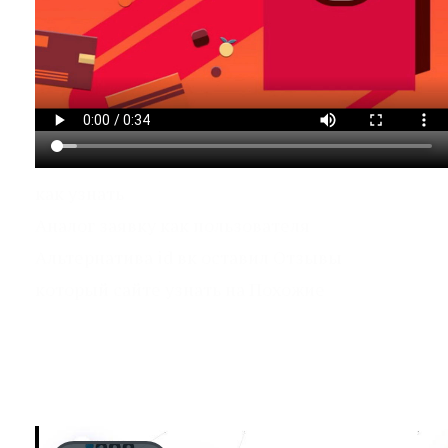
как узнать
Аналог заявку как пользователя
Альтернатива id вк оставил Отзывы
который сайте узнать на Похожие