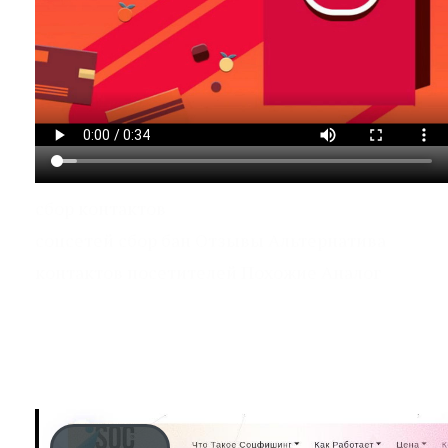
сбор контактов
соцсетей сбор бан Отзывы Альтернатива
контактов посетителей Похожие Аналог