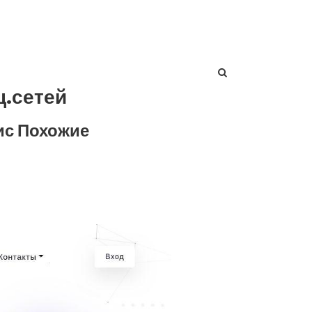
ц.сетей
ис Похожие