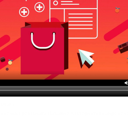
льного
адельца реального Похожие Альтернатива определе