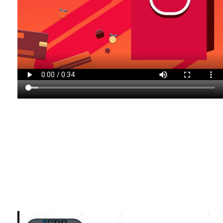
loaddy.com аналог
аналог Отзывы loaddy.com Альтернатива
Похожие Аналог