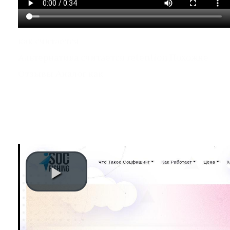
как считается
Альтернатива считается retention Похожие
Отзывы Аналог как