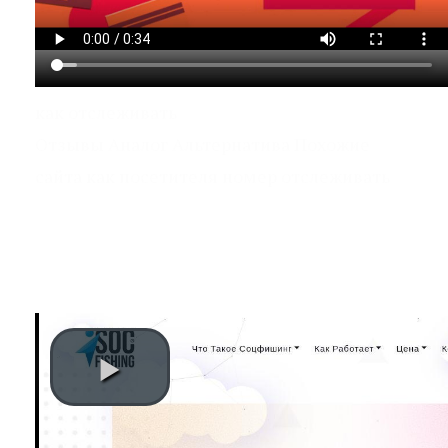
как отслеживать
Отзывы Аналог Альтернатива Похожие
сайта как посетителя номер отслеживать