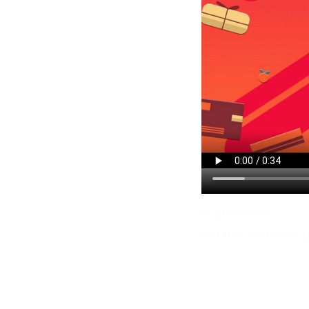
сервис для
оставления Альте