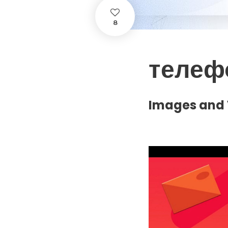
8
телефо
Images and 