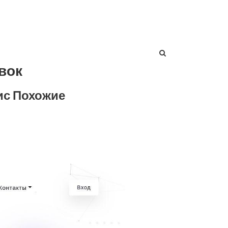
вок
ис Похожие