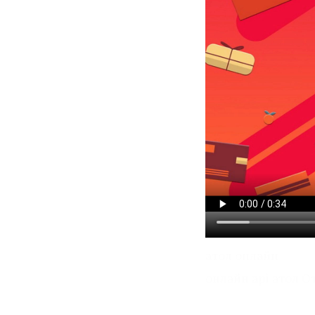
атол онлайн
онлайн api атол 