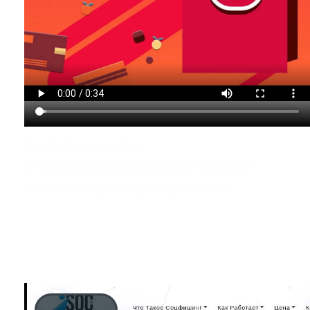
фишинговые сайты
и Альтернатива фишинговые Похожие
Аналог сайты госсервисы Отзывы