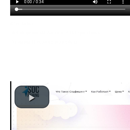
кейсы по
автоворонкам Аналог Альтернатива
Отзывы Похожие по кейсы