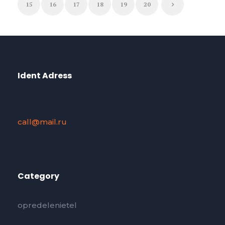
15
16
17
18
19
20
Ident Adress
call@mail.ru
Category
opredelenietel