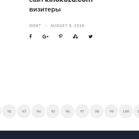
визитеры
IDENT
AUGUST 9, 2026
92
93
94
95
96
97
98
99
100