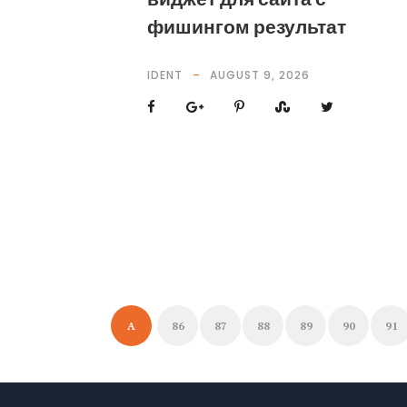
фишингом результат
IDENT
AUGUST 9, 2026
A
86
87
88
89
90
91