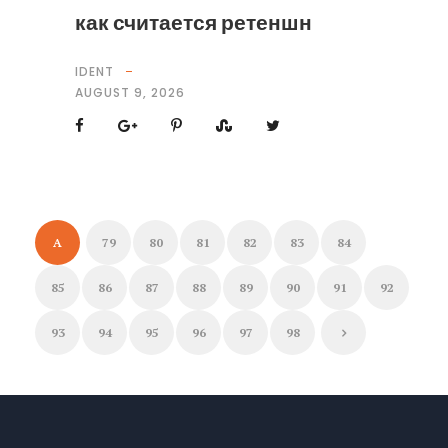
как считается ретеншн
IDENT
AUGUST 9, 2026
A
79
80
81
82
83
84
85
86
87
88
89
90
91
92
93
94
95
96
97
98