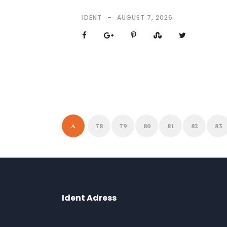
IDENT
AUGUST 7, 2026
A
78
79
80
81
82
83
Ident Adress