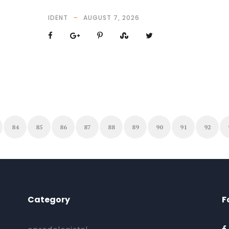
IDENT
AUGUST 7, 2026
84
85
86
87
88
89
90
91
92
Category
F