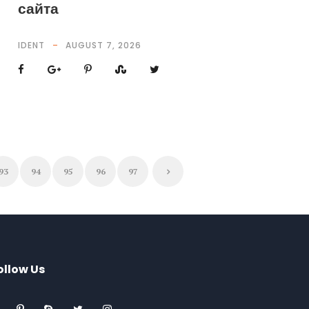
сайта
IDENT
AUGUST 7, 2026
93
94
95
96
97
ollow Us