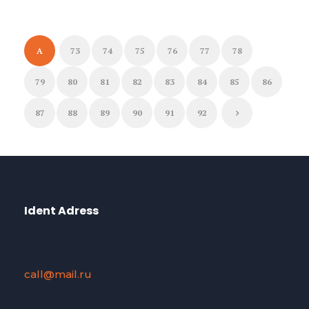
A
73
74
75
76
77
78
79
80
81
82
83
84
85
86
87
88
89
90
91
92
Ident Adress
call@mail.ru