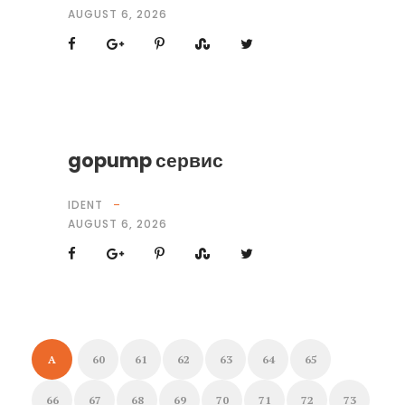
AUGUST 6, 2026
gopump сервис
IDENT
AUGUST 6, 2026
A
60
61
62
63
64
65
66
67
68
69
70
71
72
73