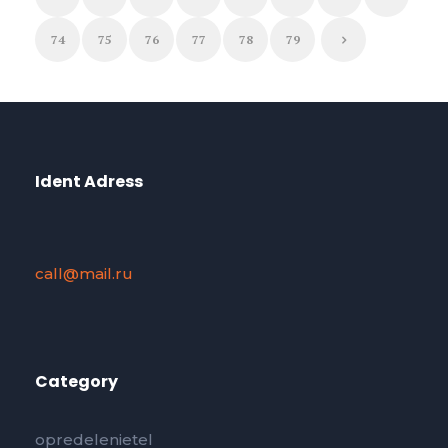
74
75
76
77
78
79
Ident Adress
call@mail.ru
Category
opredelenietel