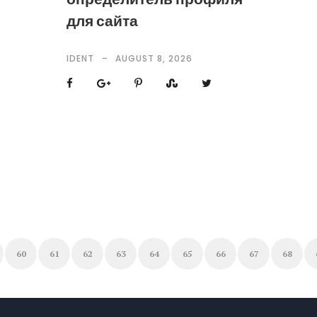
для сайта
IDENT
AUGUST 8, 2026
60
61
62
63
64
65
66
67
68