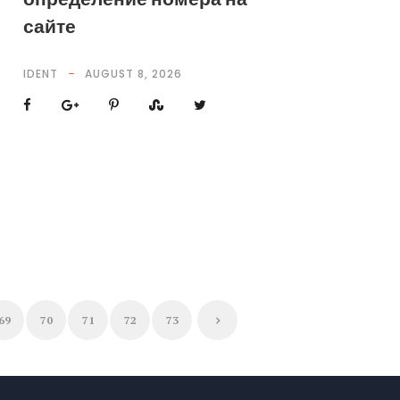
сайте
IDENT
AUGUST 8, 2026
69
70
71
72
73