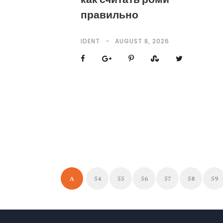
правильно
IDENT
AUGUST 8, 2026
A
54
55
56
57
58
59