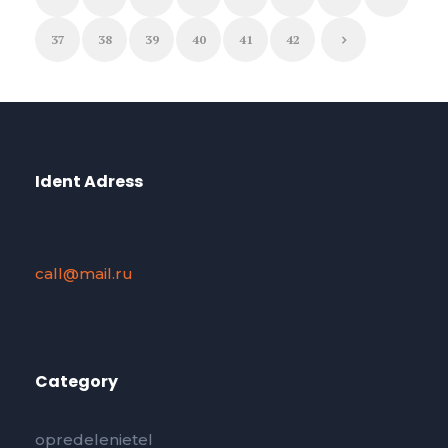
37
38
39
40
41
42
Ident Adress
call@mail.ru
Category
opredelenietel