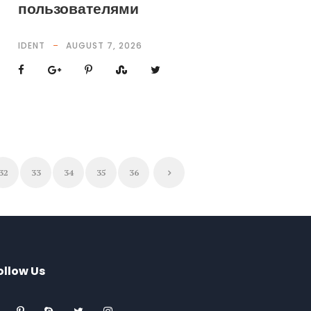
пользователями
IDENT
AUGUST 7, 2026
32
33
34
35
36
ollow Us