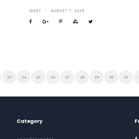
IDENT
AUGUST 7, 2026
23
24
25
26
27
28
29
30
31
Category
F