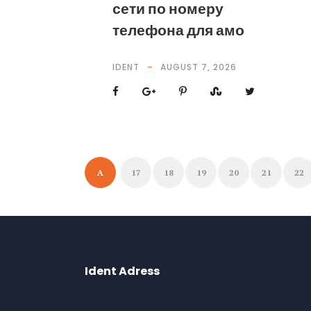
сети по номеру
телефона для амо
IDENT
AUGUST 7, 2026
A
17
18
19
20
21
22
Ident Adress